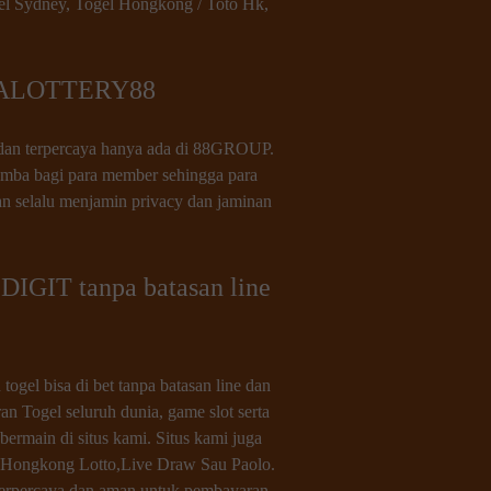
gel Sydney, Togel Hongkong / Toto Hk,
UNIALOTTERY88
t dan terpercaya hanya ada di 88GROUP.
mba bagi para member sehingga para
 selalu menjamin privacy dan jaminan
IGIT tanpa batasan line
l bisa di bet tanpa batasan line dan
an Togel seluruh dunia, game slot serta
ermain di situs kami. Situs kami juga
 Hongkong Lotto,Live Draw Sau Paolo.
erpercaya dan aman untuk pembayaran.