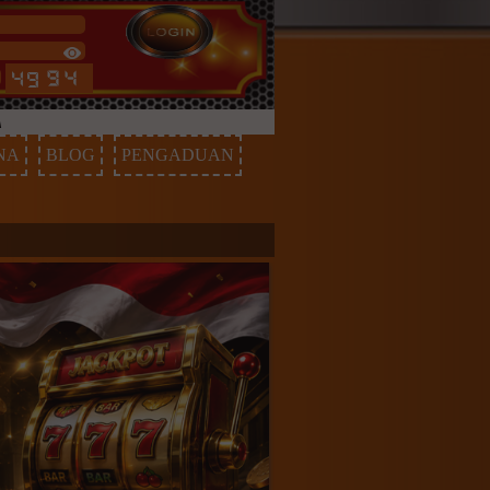
A
NA
BLOG
PENGADUAN