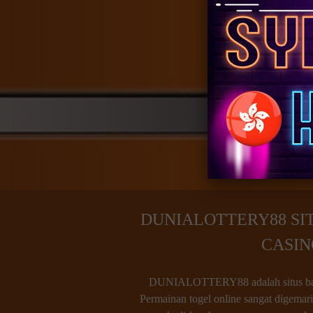
TEN
DUNIALOTTERY88 SIT
CASIN
DUNIALOTTERY88 adalah situs bandar
Permainan togel online sangat digema