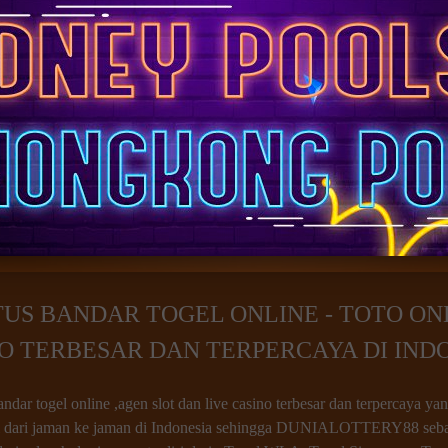
TANG KAMI
KONTAK
LINK ALTERNATIF
JADWAL
US BANDAR TOGEL ONLINE - TOTO ONL
O TERBESAR DAN TERPERCAYA DI IND
 togel online ,agen slot dan live casino terbesar dan terpercaya 
ri dari jaman ke jaman di Indonesia sehingga DUNIALOTTERY88 sebaga