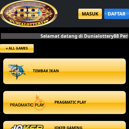
MASUK
DAFTAR
Selamat datang di Dunialottery88 Pe
« ALL GAMES
TEMBAK IKAN
PRAGMATIC PLAY
JOKER GAMING