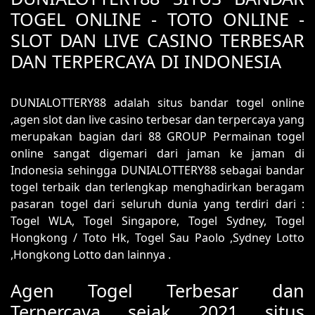
TOGEL ONLINE - TOTO ONLINE -
SLOT DAN LIVE CASINO TERBESAR
DAN TERPERCAYA DI INDONESIA
DUNIALOTTERY88 adalah situs bandar togel online
,agen slot dan live casino terbesar dan terpercaya yang
merupakan bagian dari 88 GROUP Permainan togel
online sangat digemari dari jaman ke jaman di
Indonesia sehingga DUNIALOTTERY88 sebagai bandar
togel terbaik dan terlengkap menghadirkan beragam
pasaran togel dari seluruh dunia yang terdiri dari :
Togel WLA, Togel Singapore, Togel Sydney, Togel
Hongkong / Toto Hk, Togel Sau Paolo ,Sydney Lotto
,Hongkong Lotto dan lainnya .
Agen Togel Terbesar dan
Terpercaya sejak 2021 situs