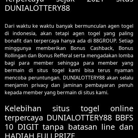
DUNIALOTTERY88
Dari waktu ke waktu banyak bermunculan agen togel
di indonesia, akan tetapi agen togel yang paling
bonafit dan terpercaya hanya ada di 88GROUP. Setiap
minggunya memberikan Bonus Cashback, Bonus
Rollingan dan Bonus Refferal serta mengadakan lomba
bagi para member sehingga para member yang
bermain di situs togel kami bisa terus nyaman
mencoba peruntungan. DUNIALOTTERY88 akan selalu
menjamin privacy dan jaminan pembayaran penuh
kepada member yang bermain di situs kami.
Kelebihan situs togel online
terpercaya DUNIALOTTERY88 BBFS
10 DIGIT tanpa batasan line dan
HADIAH FULLPRIZE